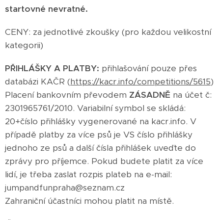
startovné nevratné.
CENY: za jednotlivé zkoušky (pro každou velikostní
kategorii)
PŘIHLÁŠKY A PLATBY:
přihlašování pouze přes
databázi KAČR (
https://kacr.info/competitions/5615
)
Placení bankovním převodem
ZÁSADNĚ
na účet č:
2301965761/2010. Variabilní symbol se skládá:
20+číslo přihlášky vygenerované na kacr.info. V
případě platby za více psů je VS číslo přihlášky
jednoho ze psů a další čísla přihlášek uveďte do
zprávy pro příjemce. Pokud budete platit za více
lidí, je třeba zaslat rozpis plateb na e-mail:
jumpandfunpraha@seznam.cz
Zahraniční účastníci mohou platit na místě.