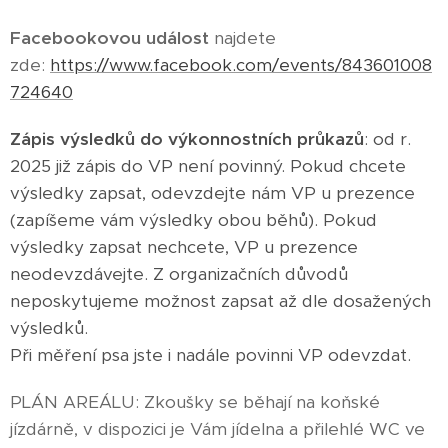
Facebookovou událost
najdete
zde:
https://www.facebook.com/events/843601008
724640
Zápis výsledků do výkonnostních průkazů
: od r.
2025 již zápis do VP není povinný. Pokud chcete
výsledky zapsat, odevzdejte nám VP u prezence
(zapíšeme vám výsledky obou běhů). Pokud
výsledky zapsat nechcete, VP u prezence
neodevzdávejte. Z organizačních důvodů
neposkytujeme možnost zapsat až dle dosažených
výsledků.
Při měření psa jste i nadále povinni VP odevzdat.
PLÁN AREÁLU: Zkoušky se běhají na koňské
jízdárně, v dispozici je Vám jídelna a přilehlé WC ve