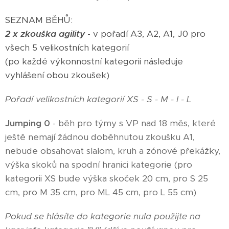
SEZNAM BĚHŮ:
2 x zkouška agility
- v pořadí A3, A2, A1, J0 pro
všech 5 velikostních kategorií
(po každé výkonnostní kategorii následuje
vyhlášení obou zkoušek)
Pořadí velikostních kategorií XS - S - M - I - L
Jumping 0
- běh pro týmy s VP nad 18 měs, které
ještě nemají žádnou doběhnutou zkoušku A1,
nebude obsahovat slalom, kruh a zónové překážky,
výška skoků na spodní hranici kategorie (pro
kategorii XS bude výška skoček 20 cm, pro S 25
cm, pro M 35 cm, pro ML 45 cm, pro L 55 cm)
Pokud se hlásíte do kategorie nula použijte na