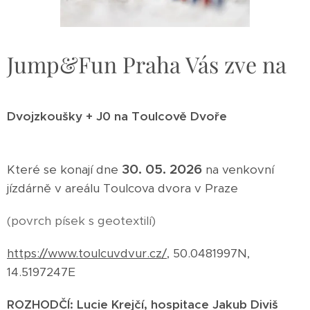
Jump&Fun Praha Vás zve na
Dvojzkoušky + J0 na Toulcově Dvoře
30. 05. 2026
Které se konají dne
na venkovní
jízdárně v areálu Toulcova dvora v Praze
(povrch písek s geotextilí)
https://www.toulcuvdvur.cz/
, 50.0481997N,
14.5197247E
ROZHODČÍ: Lucie Krejčí, hospitace Jakub Diviš