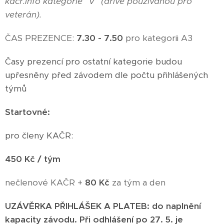
kacr.info kategorie "V" (dříve používanou pro
veterán).
ČAS PREZENCE:
7.30 - 7.50
pro kategorii A3
Časy prezencí pro ostatní kategorie budou
upřesněny před závodem dle počtu přihlášených
týmů
Startovné:
pro členy KAČR:
450 Kč / tým
nečlenové KAČR +
80 Kč
za tým a den
UZÁVĚRKA PŘIHLÁŠEK A PLATEB: do naplnění
kapacity závodu. Při odhlášení po 27. 5. je